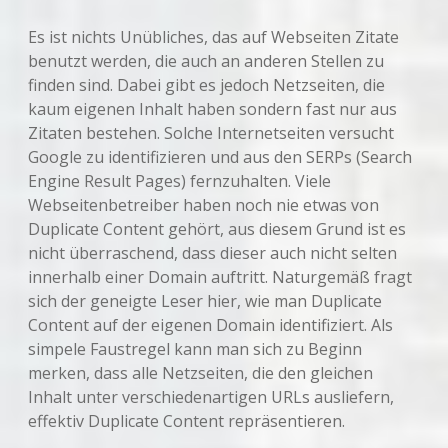
Es ist nichts Unübliches, das
auf Webseiten Zitate
benutzt werden, die auch an anderen Stellen zu
finden sind. Dabei gibt es jedoch Netzseiten, die
kaum eigenen Inhalt haben sondern fast nur aus
Zitaten bestehen. Solche Internetseiten versucht
Google zu identifizieren und aus den SERPs (Search
Engine Result Pages) fernzuhalten. Viele
Webseitenbetreiber haben noch nie etwas von
Duplicate Content gehört, aus diesem Grund ist es
nicht überraschend, dass dieser auch nicht selten
innerhalb einer Domain auftritt. Naturgemäß fragt
sich der geneigte Leser hier, wie man Duplicate
Content auf der eigenen Domain identifiziert. Als
simpele Faustregel kann man sich zu Beginn
merken, dass alle Netzseiten, die den gleichen
Inhalt unter verschiedenartigen URLs ausliefern,
effektiv Duplicate Content repräsentieren.