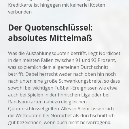
Kreditkarte ist hingegen mit keinerlei Kosten
verbunden.
Der Quotenschlüssel:
absolutes Mittelmaß
Was die Auszahlungsquoten betrifft, liegt Nordicbet
in den meisten Fällen zwischen 91 und 93 Prozent,
was so ziemlich dem allgemeinen Durchschnitt
betrifft. Dabei herrscht weder nach oben hin noch
nach unten eine große Schwankungsbreite, so dass
sowohl bei wichtigen Fußball-Ereignissen wie etwa
auch bei Spielen in der finnischen Liga oder bei
Randsportarten nahezu die gleichen
Quotenschlüssel gelten. Alles in Allem lassen sich
die Wettquoten bei Nordicbet als durchschnittlich
gut bezeichnen, wenn auch nicht hervorragend.