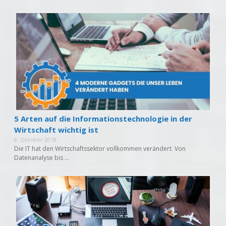
5 Arten auf die Informationstechnologie in der
Wirtschaft wichtig ist
8. Oktober 2018
Die IT hat den Wirtschaftssektor vollkommen verändert. Von
Datenanalyse bis …