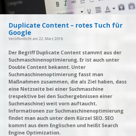
Duplicate Content – rotes Tuch für
Google
Veröffentlicht am 22. März 2018
Der Begriff Duplicate Content stammt aus der
Suchmaschinenoptimierung. Er ist auch unter
Double Content bekannt. Unter
Suchmaschinenoptimierung fasst man
Maßnahmen zusammen, die als Ziel haben, dass
eine Netzseite bei einer Suchmaschine
(respektive bei den Suchergebnissen einer
Suchmaschine) weit vorn auftaucht.
Informationen zur Suchmaschinenoptimierung
findet man auch unter dem Kürzel SEO. SEO
kommt aus dem Englischen und heißt Search
Engine Optimization.