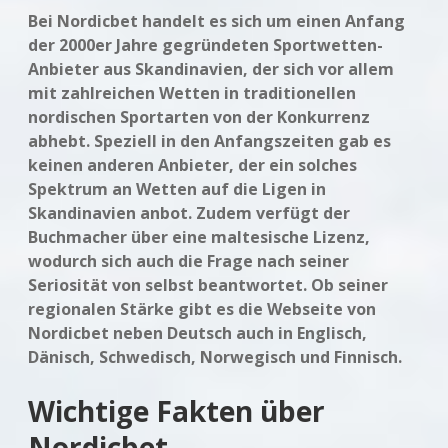
Bei Nordicbet handelt es sich um einen Anfang
der 2000er Jahre gegründeten Sportwetten-
Anbieter aus Skandinavien, der sich vor allem
mit zahlreichen Wetten in traditionellen
nordischen Sportarten von der Konkurrenz
abhebt. Speziell in den Anfangszeiten gab es
keinen anderen Anbieter, der ein solches
Spektrum an Wetten auf die Ligen in
Skandinavien anbot. Zudem verfügt der
Buchmacher über eine maltesische Lizenz,
wodurch sich auch die Frage nach seiner
Seriosität von selbst beantwortet. Ob seiner
regionalen Stärke gibt es die Webseite von
Nordicbet neben Deutsch auch in Englisch,
Dänisch, Schwedisch, Norwegisch und Finnisch.
Wichtige Fakten über
Nordicbet