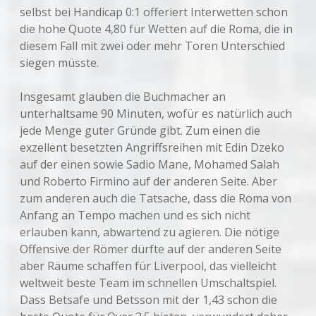
selbst bei Handicap 0:1 offeriert Interwetten schon
die hohe Quote 4,80 für Wetten auf die Roma, die in
diesem Fall mit zwei oder mehr Toren Unterschied
siegen müsste.
Insgesamt glauben die Buchmacher an
unterhaltsame 90 Minuten, wofür es natürlich auch
jede Menge guter Gründe gibt. Zum einen die
exzellent besetzten Angriffsreihen mit Edin Dzeko
auf der einen sowie Sadio Mane, Mohamed Salah
und Roberto Firmino auf der anderen Seite. Aber
zum anderen auch die Tatsache, dass die Roma von
Anfang an Tempo machen und es sich nicht
erlauben kann, abwartend zu agieren. Die nötige
Offensive der Römer dürfte auf der anderen Seite
aber Räume schaffen für Liverpool, das vielleicht
weltweit beste Team im schnellen Umschaltspiel.
Dass Betsafe und Betsson mit der 1,43 schon die