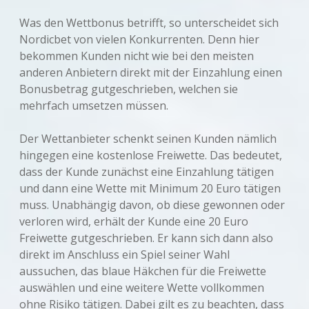
Was den Wettbonus betrifft, so unterscheidet sich
Nordicbet von vielen Konkurrenten. Denn hier
bekommen Kunden nicht wie bei den meisten
anderen Anbietern direkt mit der Einzahlung einen
Bonusbetrag gutgeschrieben, welchen sie
mehrfach umsetzen müssen.
Der Wettanbieter schenkt seinen Kunden nämlich
hingegen eine kostenlose Freiwette. Das bedeutet,
dass der Kunde zunächst eine Einzahlung tätigen
und dann eine Wette mit Minimum 20 Euro tätigen
muss. Unabhängig davon, ob diese gewonnen oder
verloren wird, erhält der Kunde eine 20 Euro
Freiwette gutgeschrieben. Er kann sich dann also
direkt im Anschluss ein Spiel seiner Wahl
aussuchen, das blaue Häkchen für die Freiwette
auswählen und eine weitere Wette vollkommen
ohne Risiko tätigen. Dabei gilt es zu beachten, dass