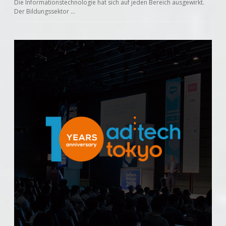
Die Informationstechnologie hat sich auf jeden Bereich ausgewirkt.
Der Bildungssektor …